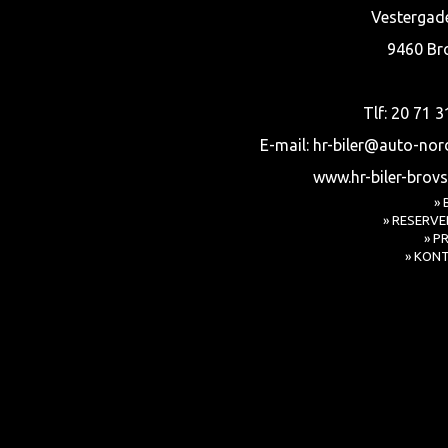
Vestergad
9460 Br
Tlf: 20 71 3
E-mail:
hr-biler@auto-nor
www.hr-biler-brovs
» 
» RESERVE
» P
» KON