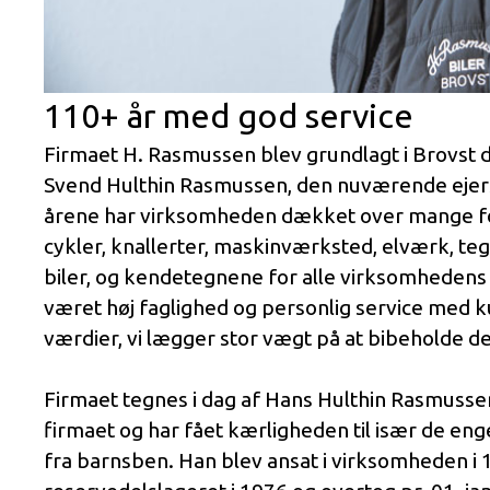
110+ år med god service
Firmaet H. Rasmussen blev grundlagt i Brovst d
Svend Hulthin Rasmussen, den nuværende eje
årene har virksomheden dækket over mange fo
cykler, knallerter, maskinværksted, elværk, teg
biler, og kendetegnene for alle virksomhedens a
været høj faglighed og personlig service med 
værdier, vi lægger stor vægt på at bibeholde de
Firmaet tegnes i dag af Hans Hulthin Rasmussen
firmaet og har fået kærligheden til især de enge
fra barnsben. Han blev ansat i virksomheden i 1